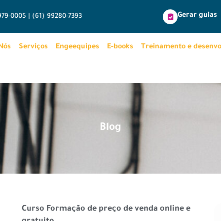
Gerar guias
9979-0005 | (61) 99280-7393
Nós
Serviços
Engeequipes
E-books
Treinamento e desenv
Blog
Curso Formação de preço de venda online e