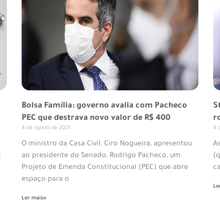
Bolsa Família: governo avalia com Pacheco
S
PEC que destrava novo valor de R$ 400
r
4 de agosto de 2021
4 
O ministro da Casa Civil, Ciro Nogueira, apresentou
A
z
ao presidente do Senado, Rodrigo Pacheco, um
(
Projeto de Emenda Constitucional (PEC) que abre
ca
espaço para o
Le
Ler mais»