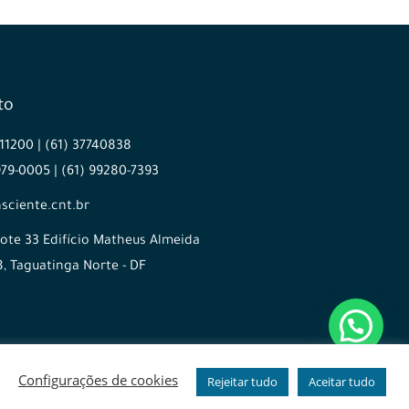
to
711200 | (61) 37740838
979-0005 | (61) 99280-7393
sciente.cnt.br
ote 33 Edifício Matheus Almeida
8, Taguatinga Norte - DF
Configurações de cookies
Rejeitar tudo
Aceitar tudo