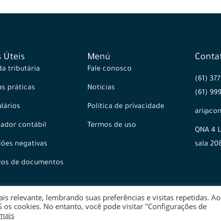
s Úteis
Menú
Conta
a tributária
Fale conosco
(61) 37
as práticas
Notícias
(61) 99
lários
Política de privacidade
ari@con
itador contábil
Termos de uso
QNA 4 L
dões negativas
sala 20
los de documentos
s relevante, lembrando suas preferências e visitas repetidas. Ao
 os cookies. No entanto, você pode visitar "Configurações de
mais
Ondatta - Sites para Contabilidade