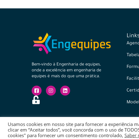
Link
Agend
Tabel
Bem-vindo à Engenharia de equipes,
Formu
onde a excelência em engenharia de
equipes é mais do que uma prática.
Facil
Certi
Mode
Usamos cookies em nosso site para fornecer a experiência mai
clicar em “Aceitar todos”, você concorda com o uso de TODOS
cookies" para fornecer um consentimento controlado,
Saber 